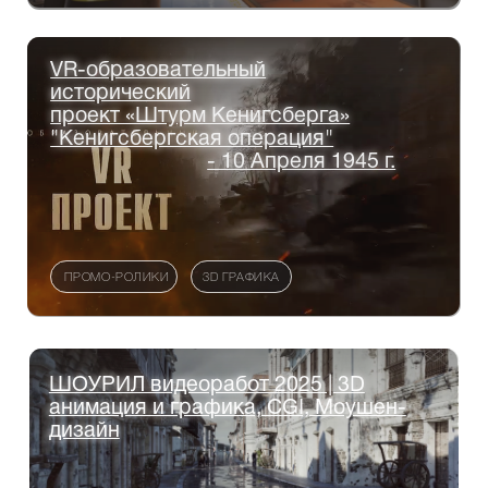
Знакомство, постановка задач, целей, ТЗ.
Обсуждаем идеи и детали контента вашей
будущей презентации, компьютерной
анимации и графики, эффектов в видео.
Коммерческое предложение
02
От нас приходит коммерческое предложение.
При этом происходит обсуждение всех
маркеров по дизайну и деталей контента в
начальной стадии разработки проекта.
Заключение договора
03
и согласование работ
Заключение договора, предоплата,
согласование технического задания и
переход к этапу создания проекта