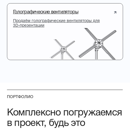
VR-ТРЕНАЖЁР
3D ВИЗУАЛИЗАЦИЯ
VR-образовательный
исторический
проект «Штурм Кенигсберга»
"Кенигсбергская операция"
- 10 Апреля 1945 г.
ПРОМО-РОЛИКИ
3D ГРАФИКА
ШОУРИЛ видеоработ 2025 | 3D
анимация и графика, CGI, Моушен-
дизайн
РЕКЛАМА
ПРОМО-ВИДЕО