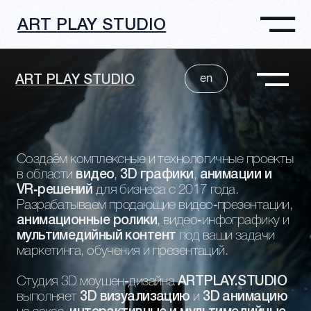
ART PLAY STUDIO
ОСТАВИТЬ ЗАЯ
en
ART PLAY STUDIO
Студия видео анимации
и 3D графики, моушен-
Создаём комплексные и технологичные проекты
в области
видео
,
3D графики
,
анимации и
дизайна в Москве
VR‑решений
для бизнеса с 2017 года.
Разрабатываем продающие видео‑презентации,
анимационные ролики
, видео‑инфографику и
мультимедийный контент
под ваши задачи
маркетинга, обучения и презентаций.
Студия 3D моушен‑дизайна
ARTPLAY.STUDIO
выполняет
3D визуализацию
и
3D анимацию
на заказ,
интерактивные и мультимедийные
решения
,
VR‑приложения
и
комплексные
3D‑проекты
для компаний в Москве и по всему
миру.
ОСТАВИТЬ ЗАЯВКУ