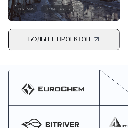
ЭТАПЫ РАБОТЫ
Безопасно и открыто
осуществляем сделки.
Уважаем время и
комфорт клиента.
Берём на себя всё юридическое
сопровождение, предлагаем интересные
решения, всегда показываем проект на
всех этапах работы.
01
03
ЗНАКОМСТВО И КОНЦЕПЦИЯ
04
06
СЦЕНАРИЙ И НАЧАЛО РАБОТЫ