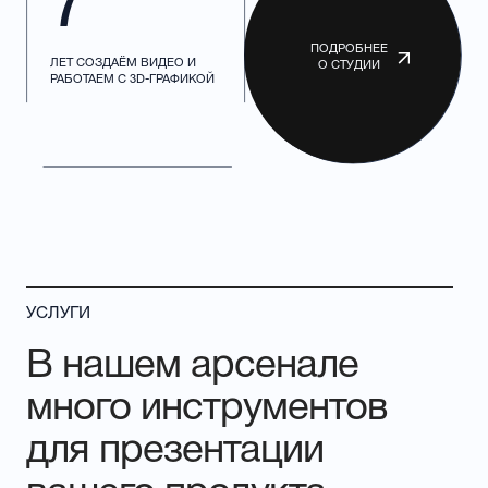
Мультимедийные
VR-решения
презентации
для бизнеса
Для взаимодействия
Визуализация
с экраном или
зданий, окружения,
доской
презентаций
Архитектурная
3D‑визуализация
Наглядная и эффективная презентация
строительных объектов, зданий,
сооружений и проектных решений
Моушен-дизайн
Видеопродакшн
видео
Создаём видео под
Оживляем ваши
проект или
идеи с помощью
рекламную
анимации
кампанию