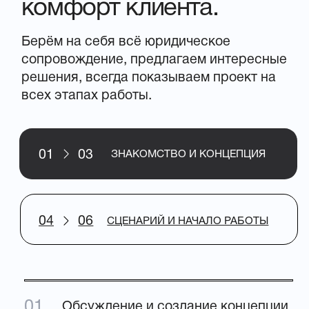
ОТЗЫВЫ
Ваши проекты — наше
портфолио. Берём
ответственность за
сроки и результат.
КОЗЛОВСКИЙ С
БЕЛОУСОВ А.В.
Рук. департамента по кор
Руководитель управления анализа рынков
Хотим выразить благодарность за
Группа ВИС выражает благо
проделанную работу и надежду на
сотрудничество в области п
дальнейшее сотрудничество. В
3D-видеоконтента любой сл
процессе работы было выполнено более
моделирование, разработку
8 заказов в графических форматах и
инфографики и титров.
технических требованиях
«Группа ВИС»
«Алабуга»