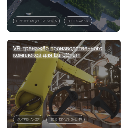
ЭТАПЫ РАБОТЫ
Безопасно и открыто
осуществляем сделки.
Уважаем время и
комфорт клиента.
Берём на себя всё юридическое
сопровождение, предлагаем интересные
решения, всегда показываем проект на
всех этапах работы.
01
03
ЗНАКОМСТВО И КОНЦЕПЦИЯ
04
06
СЦЕНАРИЙ И НАЧАЛО РАБОТЫ
01
Обсуждение и создание концепции