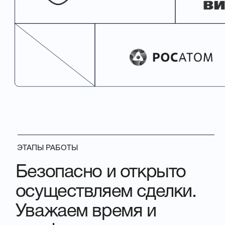
04
Сценарий и начало работы
Мы пишем сценарий и приступаем к созданию
видео продукта. В процессе согласовываем с
Вами образы и детали, наполнение сцены и
показываем 3D модели и рендеры на всех
этапах работы.
05
Правки и утверждение
финального продукта
Внесение правок. Озвучка. Саунд дизайн.
Наложение титров и инфографики. Монтаж и
цветокоррекция. Внесение изменений и правок
до полного утверждения с вами финального
продукта/контента.
06
Готовый видео ролик
Вы получаете готовый продукт с
дополнительными материалами и
рекомендациями по использованию.
Оплата, обмен бухгалтерскими
документами.