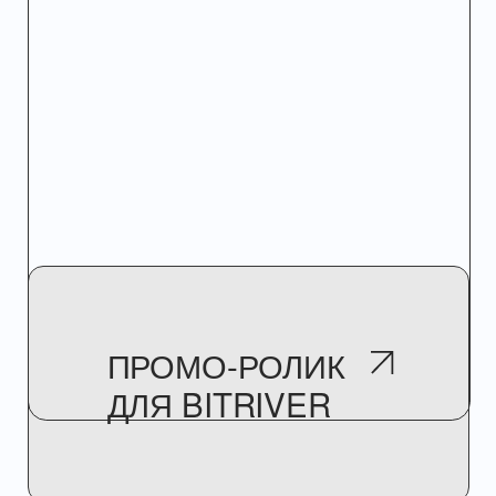
МОУШЕН-ДИЗАЙН ВИДЕО
КОНТАКТЫ
ВИДЕОПРОДАКШН
VR-РЕШЕНИЯ ДЛЯ
БИЗНЕСА
МУЛЬТИМЕДИЙНЫЕ
INFO@ARTPLAY.STUDIO
ПРЕЗЕНТАЦИИ
ГОЛОГРАФИЧЕСКИЕ
+7 495 118 29 60
ВЕНТИЛЯТОРЫ
Политика конфиденциальности
Ⓒ 2019-2026