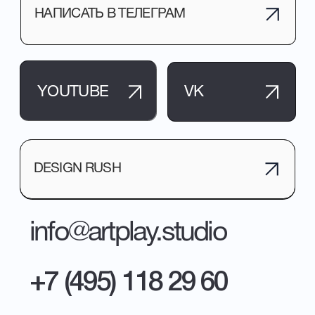
DESIGN RUSH
DESIGN RUSH
info@artplay.studio
+7 (495) 118 29 60
О СТУДИИ
3D-ГРАФИКА И АНИМАЦИЯ
НАШИ РАБОТЫ
АРХИТЕКТУРНАЯ 3D-
ВИЗУАЛИЗАЦИЯ
УСЛУГИ
МОУШЕН-ДИЗАЙН ВИДЕО
КОНТАКТЫ
ВИДЕОПРОДАКШН
VR-РЕШЕНИЯ ДЛЯ
БИЗНЕСА
МУЛЬТИМЕДИЙНЫЕ
INFO@ARTPLAY.STUDIO
ПРЕЗЕНТАЦИИ