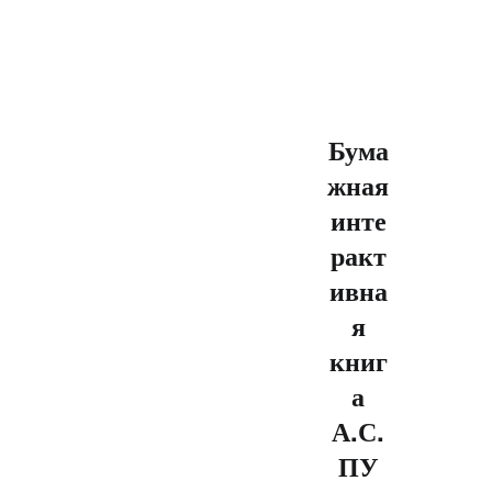
Бума
жная
инте
ракт
ивна
я
книг
а
А.С.
ПУ