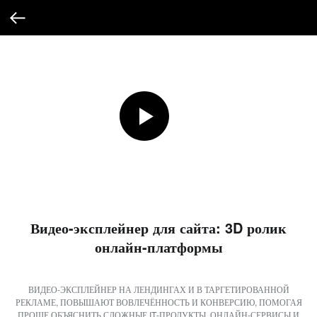
Видео-эксплейнер для сайта: 3D ролик
онлайн-платформы
ВИДЕО-ЭКСПЛЕЙНЕР НА ЛЕНДИНГАХ И В ТАРГЕТИРОВАННОЙ
РЕКЛАМЕ, ПОВЫШАЮТ ВОВЛЕЧЁННОСТЬ И КОНВЕРСИЮ, ПОМОГАЯ
ПРОЩЕ ОБЪЯСНИТЬ СЛОЖНЫЕ IT‑ПРОДУКТЫ, ОНЛАЙН‑СЕРВИСЫ И