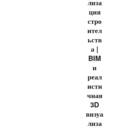
лиза
ция
стро
ител
ьств
а |
BIM
и
реал
исти
чная
3D
визуа
лиза