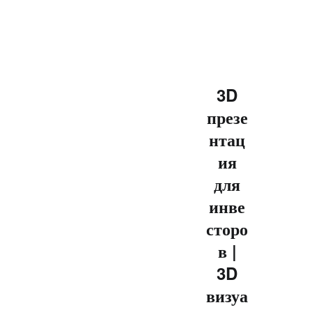
3D
презе
нтац
ия
для
инве
сторо
в |
3D
визуа