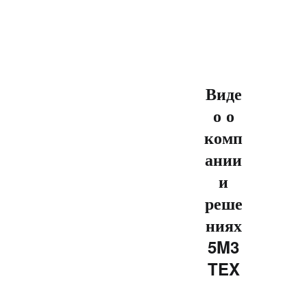
Виде
о о
комп
ании
и
реше
ниях
5M3
TEX